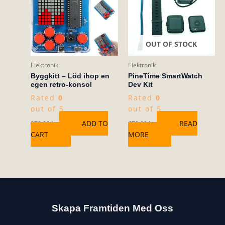
OUT OF STOCK
Elektronik
Elektronik
Byggkitt – Löd ihop en
PineTime SmartWatch
egen retro-konsol
Dev Kit
Rated
0
Rated
0
out of 5
out of 5
ADD TO
READ
278,00
kr
670,00
kr
CART
MORE
Skapa Framtiden Med Oss