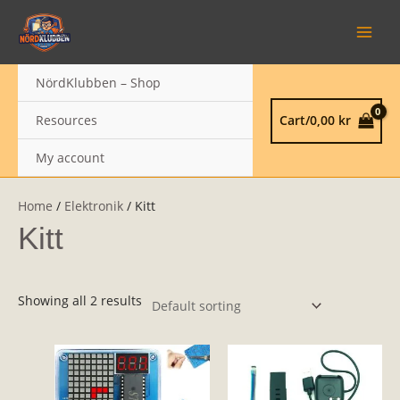
Skip
MAIN
to
MEN
content
NördKlubben – Shop
Resources
Cart/
0,00
kr
My account
Home
/
Elektronik
/ Kitt
Kitt
Showing all 2 results