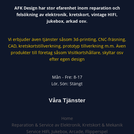
AFK Design har stor efarenhet inom reparation och
felsökning av elektronik, kretskort, vintage HIFI,
jukebox, arkad osv.
Vi erbjuder även tjänster såsom 3d-printing, CNC-fräsning,
CAD, kretskortstillverkning, prototyp tillverkning m.m. Även
produkter till företag såsom Visitkortshållare, skyltar osv
efter egen design
Mån - Fre: 8-17
Lör, Sön: Stängt
Våra Tjänster
Home
Reparation & Service av Elektronik, Kretskort & Mekanik​
Service HIFI, Jukebox, Arcade, Flipperspel