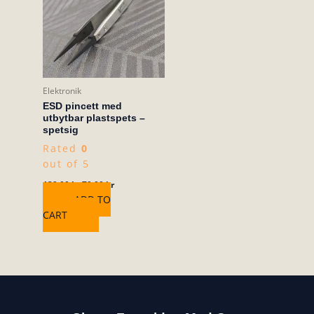
Elektronik
ESD pincett med
utbytbar plastspets –
spetsig
Rated
0
out of 5
139,00
kr
79,00
kr
ADD TO
CART