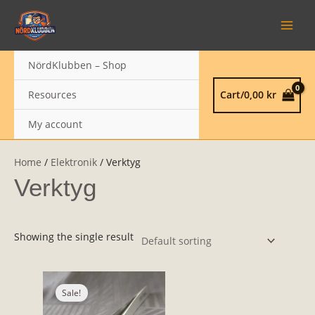
Skip
MAIN
to
MEN
content
NördKlubben – Shop
Resources
Cart/
0,00
kr
My account
Home
/
Elektronik
/ Verktyg
Verktyg
Showing the single result
Original
Current
price
price
Sale!
was:
is:
139,00 kr.
79,00 kr.