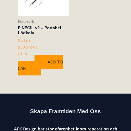
Elektronik
PINECIL v2 – Portabel
Lödkolv
Rated
5.00
out
of 5
ADD TO
640,00
kr
CART
Skapa Framtiden Med Oss
AFK Design har stor efarenhet inom reparation och