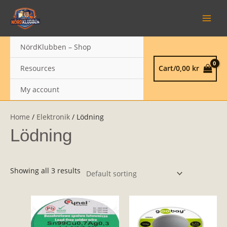
Skip
MAIN
to
MEN
content
NördKlubben – Shop
Resources
Cart/
0,00
kr
My account
Home
/
Elektronik
/ Lödning
Lödning
Showing all 3 results