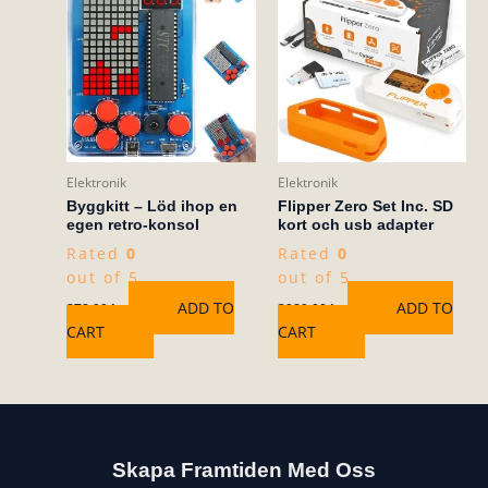
Elektronik
Elektronik
Byggkitt – Löd ihop en
Flipper Zero Set Inc. SD
egen retro-konsol
kort och usb adapter
Rated
0
Rated
0
out of 5
out of 5
ADD TO
ADD TO
278,00
kr
3989,00
kr
CART
CART
Skapa Framtiden Med Oss