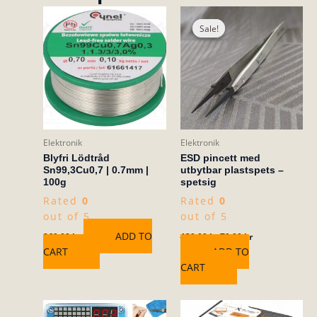
Original
Current
price
price
Sale!
Sale!
was:
is:
139,00 kr.
79,00 kr.
Elektronik
Elektronik
Blyfri Lödtråd
ESD pincett med
Sn99,3Cu0,7 | 0.7mm |
utbytbar plastspets –
100g
spetsig
Rated
0
Rated
0
out of 5
out of 5
ADD TO
269,00
kr
139,00
kr
79,00
kr
CART
ADD TO
CART