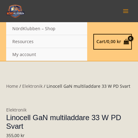
Skip
Linocell
MAIN
to
GaN
MEN
content
multiladdare
33
NördKlubben – Shop
W
PD
Resources
Cart/
0,00
kr
Svart
quantity
My account
Home
/
Elektronik
/ Linocell GaN multiladdare 33 W PD Svart
Elektronik
Linocell GaN multiladdare 33 W PD
Svart
355,00
kr