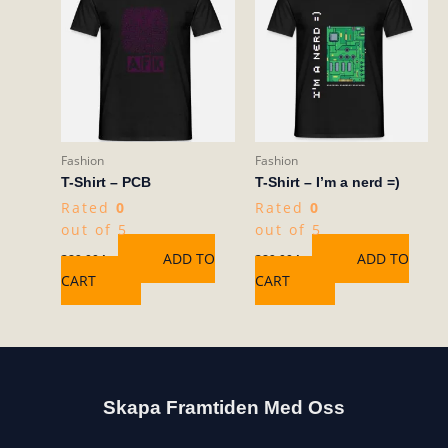
Fashion
Fashion
T-Shirt – PCB
T-Shirt – I’m a nerd =)
Rated
0
Rated
0
out of 5
out of 5
ADD TO
ADD TO
389,00
kr
389,00
kr
CART
CART
Skapa Framtiden Med Oss