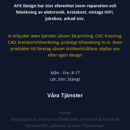
AFK Design har stor efarenhet inom reparation och
felsökning av elektronik, kretskort, vintage HIFI,
jukebox, arkad osv.
Vi erbjuder även tjänster såsom 3d-printing, CNC-fräsning,
CAD, kretskortstillverkning, prototyp tillverkning m.m. Även
produkter till företag såsom Visitkortshållare, skyltar osv
efter egen design
Mån - Fre: 8-17
Lör, Sön: Stängt
Våra Tjänster
Home
Reparation & Service av Elektronik, Kretskort & Mekanik​
Service HIFI, Jukebox, Arcade, Flipperspel