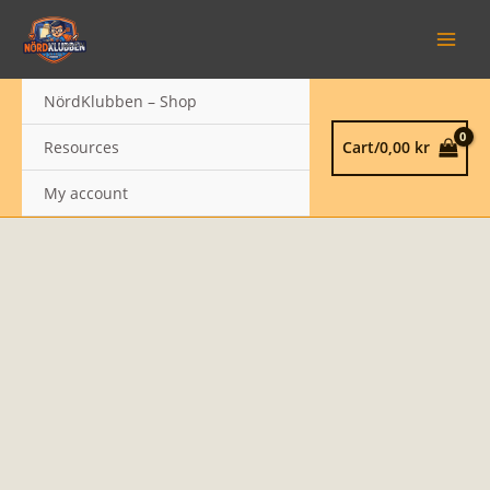
Skip
T-
MAIN
to
Shirt
MEN
content
-
Codes
NördKlubben – Shop
quantity
Resources
Cart/
0,00
kr
My account