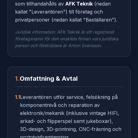
som tillhandahålls av
AFK Teknik
(nedan
kallat "Leverantören") till företag och
privatpersoner (nedan kallat "Beställaren").
Juridisk information: AFK Teknik är ett registrerat
företagsnamn för den enskilda firman vars juridiska
person och företrädare är Anton Svensson.
1.
Omfattning & Avtal
1.1
Leverantören utför service, felsökning på
komponentnivå och reparation av
elektronik/mekanik (inklusive vintage HIFI,
arkad- och flipperspel samt jukeboxar),
3D-design, 3D-printning, CNC-fräsning och
prototypframtagning.