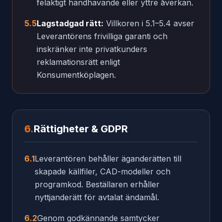
felaktigt handhavande eller yttre åverkan.
5.5
Lagstadgad rätt:
Villkoren i 5.1–5.4 avser
Leverantörens frivilliga garanti och
inskränker inte privatkunders
reklamationsrätt enligt
Konsumentköplagen.
6.
Rättigheter & GDPR
6.1
Leverantören behåller äganderätten till
skapade källfiler, CAD-modeller och
programkod. Beställaren erhåller
nyttjanderätt för avtalat ändamål.
6.2
Genom godkännande samtycker