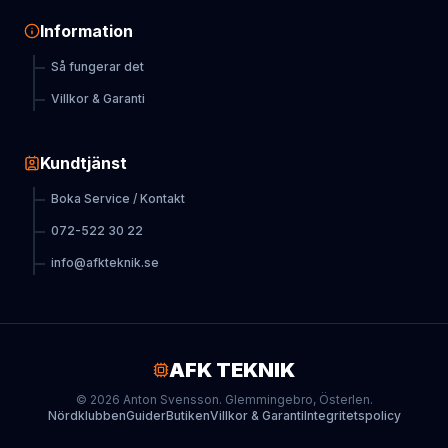
Information
Så fungerar det
Villkor & Garanti
Kundtjänst
Boka Service / Kontakt
072-522 30 22
info@afkteknik.se
AFK TEKNIK
© 2026 Anton Svensson. Glemmingebro, Österlen.
Nördklubben
Guider
Butiken
Villkor & Garanti
Integritetspolicy