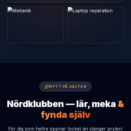
NYTT PÅ SAJTEN
Nördklubben — lär, meka
&
fynda själv
För dig som hellre öppnar locket än slänger prylen: