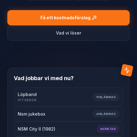
Få ett kostnadsförslag
Vad vi löser
Vad jobbar vi med nu?
Löpband
INLÄMNAD
VITVAROR
Nsm jukebox
INLÄMNAD
NSM City II (1982)
VÄNTAR